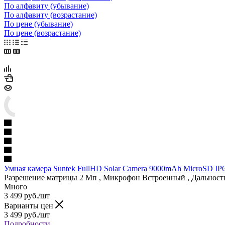
По алфавиту (убывание)
По алфавиту (возрастание)
По цене (убывание)
По цене (возрастание)
Умная камера Suntek FullHD Solar Camera 9000mAh MicroSD IP
Разрешение матрицы
2 Мп
,
Микрофон
Встроенный
,
Дальност
Много
3 499
руб.
/шт
Варианты цен
3 499
руб.
/шт
Подробности