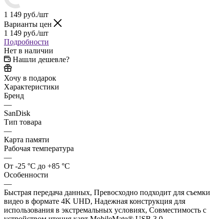
1 149
руб.
/шт
Варианты цен
1 149
руб.
/шт
Подробности
Нет в наличии
Нашли дешевле?
Хочу в подарок
Характеристики
Бренд
—
SanDisk
Тип товара
—
Карта памяти
Рабочая температура
—
От -25 °C до +85 °C
Особенности
—
Быстрая передача данных, Превосходно подходит для съемки
видео в формате 4K UHD, Надежная конструкция для
использования в экстремальных условиях, Совместимость с
устройством чтения карт MobileMate® USB 3.0