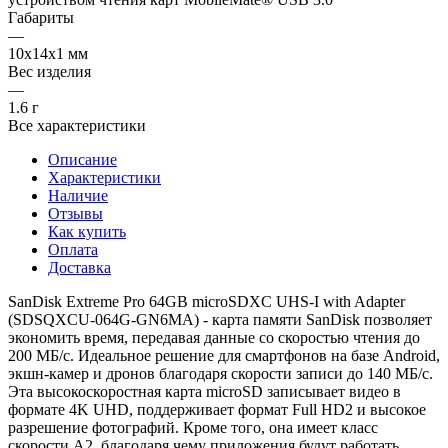
Габариты
—
10х14х1 мм
Вес изделия
—
1.6 г
Все характеристики
Описание
Характеристики
Наличие
Отзывы
Как купить
Оплата
Доставка
SanDisk Extreme Pro 64GB microSDXC UHS-I with Adapter
(SDSQXCU-064G-GN6MA) - карта памяти SanDisk позволяет
экономить время, передавая данные со скоростью чтения до
200 МБ/с. Идеальное решение для смартфонов на базе Android,
экшн-камер и дронов благодаря скорости записи до 140 МБ/с.
Эта высокоскоростная карта microSD записывает видео в
формате 4K UHD, поддерживает формат Full HD2 и высокое
разрешение фотографий. Кроме того, она имеет класс
скорости A2, благодаря чему приложения будут работать