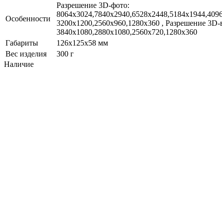
Разрешение 3D-фото:
8064x3024,7840x2940,6528x2448,5184x1944,409
Особенности
3200x1200,2560x960,1280x360 , Разрешение 3D-
3840x1080,2880x1080,2560x720,1280x360
Габариты
126х125х58 мм
Вес изделия
300 г
Наличие