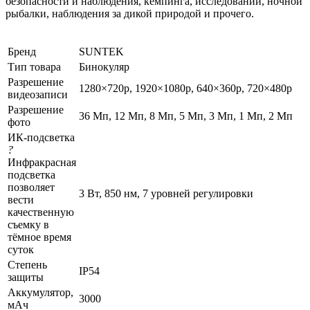
безопасности и наблюдения, кемпинга, исследований, ночной
рыбалки, наблюдения за дикой природой и прочего.
Бренд
SUNTEK
Тип товара
Бинокуляр
Разрешение
1280×720p, 1920×1080p, 640×360p, 720×480p
видеозаписи
Разрешение
36 Мп, 12 Мп, 8 Мп, 5 Мп, 3 Мп, 1 Мп, 2 Мп
фото
ИК-подсветка
?
Инфракрасная
подсветка
позволяет
3 Вт, 850 нм, 7 уровней регулировки
вести
качественную
съемку в
тёмное время
суток
Степень
IP54
защиты
Аккумулятор,
3000
мАч