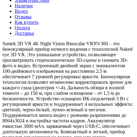
Характеристики
Наличие
Видео
Отзывы
Как купить
Оплата
Доставка
Suntek 3D VR 4K Night Vision Binocular VRNV300 – это
бинокулярный прибор ночного видения с технологией Naked
eye 3D VR. Это уникальное устройство, позволяющее
просматривать стереоскопические 3D-сцены и снимать 3D-
фото и видео. Встроенный двойной экран с эквивалентом
100-дюймового изображения на расстоянии 2,5 м
обеспечивает 7 уровней регулировки яркости. Бинокулярная
технология позволяет независимо корректировать зрение для
каждого глаза (диоптрия +/-4). Дальность обзора в полной
темноте – до 150 м, при слабом освещении – от 1,5 м до
бесконечности. Устройство оснащено ИК-подсветкой 3 Вт с
регулировкой яркости и поддерживает 4 визуальных эффекта:
цветной, черно-белый, лунно-зеленый и негатив.
Поддерживается запись видео с разными разрешениями до
8064x3024 и настройка частоты кадров. Аккумулятор
емкостью 3000 мАч, заряжаемый через USB-C, обеспечивает
длительную автономность. Компактный и легкий, прибор